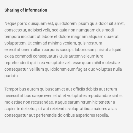
Sharing of information
Neque porro quisquam est, qui dolorem ipsum quia dolor sit amet,
consectetur, adipisci velit, sed quia non numquam eius modi
tempora incidunt ut labore et dolore magnam aliquam quaerat
voluptatem. Ut enim ad minima veniam, quis nostrum
exercitationem ullam corporis suscipit laboriosam, nisi ut aliquid
ex ea commodi consequatur? Quis autem vel eum iure
reprehenderit qui in ea voluptate velit esse quam nihil molestiae
consequatur, vel illum qui dolorem eum fugiat quo voluptas nulla
pariatu
Temporibus autem quibusdam et aut officiis debitis aut rerum
necessitatibus saepe eveniet ut et voluptates repudiandae sint et
molestiae non recusandae. Itaque earum rerum hic tenetur a
sapiente delectus, ut aut reiciendis voluptatibus maiores alias
consequatur aut perferendis doloribus asperiores repella.