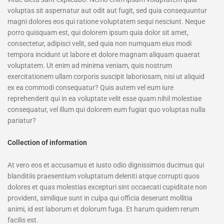
voluptas sit aspernatur aut odit aut fugit, sed quia consequuntur
magni dolores eos qui ratione voluptatem sequi nesciunt. Neque
porro quisquam est, qui dolorem ipsum quia dolor sit amet,
consectetur, adipisci velit, sed quia non numquam eius modi
tempora incidunt ut labore et dolore magnam aliquam quaerat
voluptatem. Ut enim ad minima veniam, quis nostrum
exercitationem ullam corporis suscipit laboriosam, nisi ut aliquid
ex ea commodi consequatur? Quis autem vel eum iure
reprehenderit qui in ea voluptate velit esse quam nihil molestiae
consequatur, vel illum qui dolorem eum fugiat quo voluptas nulla
pariatur?
Collection of information
At vero eos et accusamus et iusto odio dignissimos ducimus qui
blanditiis praesentium voluptatum deleniti atque corrupti quos
dolores et quas molestias excepturi sint occaecati cupiditate non
provident, similique sunt in culpa qui officia deserunt mollitia
animi, id est laborum et dolorum fuga. Et harum quidem rerum
facilis est.